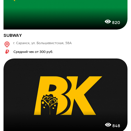
820
SUBWAY
г. Саранск, ул. Большевистская, 58А
Средний чек от 300 руб.
848