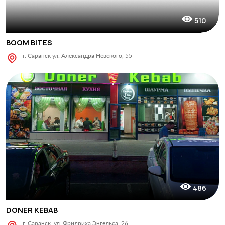
510
BOOM BITES
г. Саранск ул. Александра Невского, 55
486
DONER KEBAB
г. Саранск, ул. Фридриха Энгельса, 26