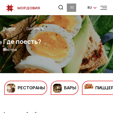
МОРДОВИЯ
RU
Где поесть
Главная
Где поесть?
Бистро
РЕСТОРАНЫ
БАРЫ
ПИЦЦЕ