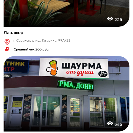
225
Лавашер
г. Саранск, улица Гагарина, 99А/11
Средний чек 200 руб.
645